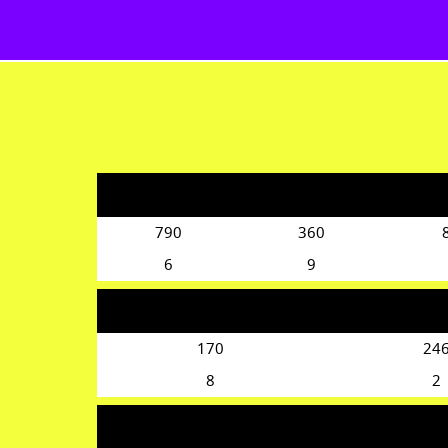
790
360
6
9
170
24
8
2