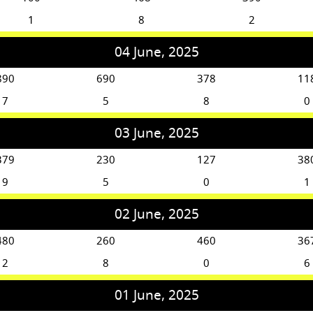
1
8
2
04 June, 2025
890
690
378
11
7
5
8
0
03 June, 2025
379
230
127
38
9
5
0
1
02 June, 2025
480
260
460
36
2
8
0
6
01 June, 2025