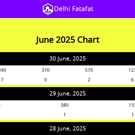
Delhi Fatafat
June 2025 Chart
30 June, 2025
890
370
570
12
7
0
2
6
29 June, 2025
6
380
15
1
1
28 June, 2025