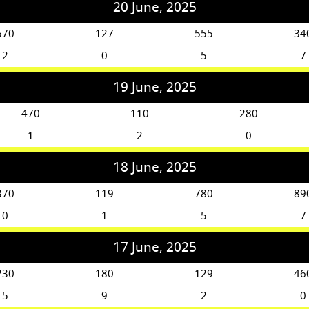
20 June, 2025
570
127
555
34
2
0
5
7
19 June, 2025
470
110
280
1
2
0
18 June, 2025
370
119
780
89
0
1
5
7
17 June, 2025
230
180
129
46
5
9
2
0