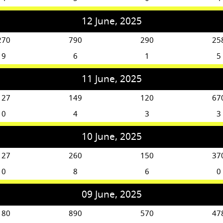
12 June, 2025
270
790
290
25
9
6
1
5
11 June, 2025
127
149
120
67
0
4
3
3
10 June, 2025
127
260
150
37
0
8
6
0
09 June, 2025
180
890
570
47