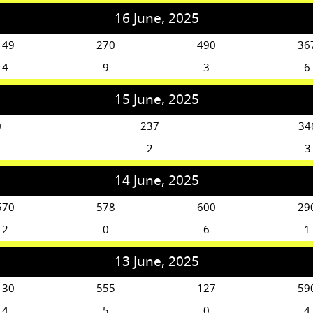
16 June, 2025
149
270
490
36
4
9
3
6
15 June, 2025
0
237
34
2
3
14 June, 2025
570
578
600
29
2
0
6
1
13 June, 2025
130
555
127
59
4
5
0
4