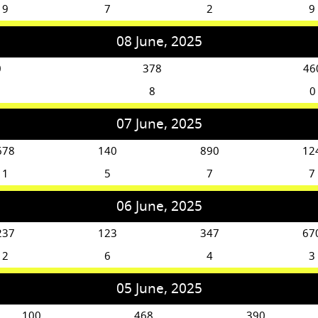
9
7
2
9
08 June, 2025
0
378
46
8
0
07 June, 2025
678
140
890
12
1
5
7
7
06 June, 2025
237
123
347
67
2
6
4
3
05 June, 2025
100
468
390